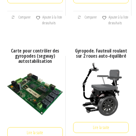
Comparer
Ajouter à la liste
Comparer
Ajouter à la liste
de souhaits
de souhaits
Carte pour contrôler des
Gyropode. Fauteuil roulant
gyropodes (segway)
sur 2 roues auto-équilibré
autostabilisation
Lire la suite
Lire la suite