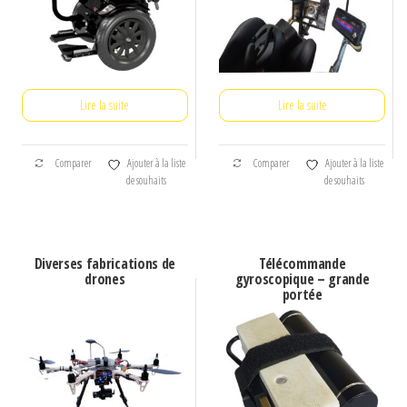
Lire la suite
Lire la suite
Comparer
Ajouter à la liste
Comparer
Ajouter à la liste
de souhaits
de souhaits
Diverses fabrications de
Télécommande
drones
gyroscopique – grande
portée