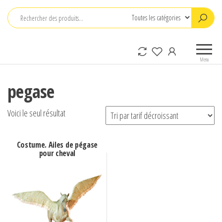
Aller
au
contenu
JMI
Créateurs
CONCEPTION
depuis
Menu
1995
pegase
Voici le seul résultat
Costume. Ailes de pégase
pour cheval