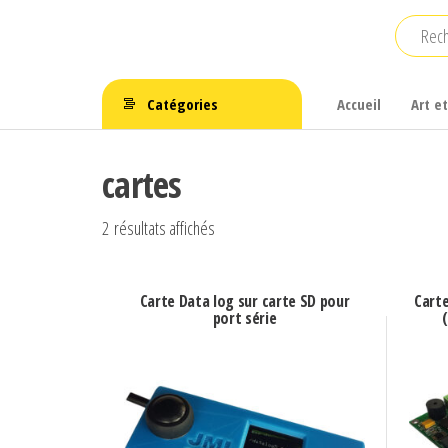
Aller
au
JMI
Créateurs
contenu
depuis
CONCEPTION
1995
Catégories
Accueil
Art e
cartes
Trié
2 résultats affichés
par
prix
Carte Data log sur carte SD pour
Carte
décroissant
port série